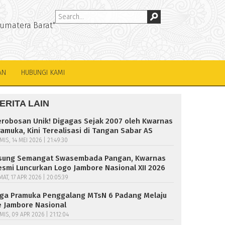
Sumatera Barat"
AN
HUBUNGI KAMI
ERITA LAIN
erobosan Unik! Digagas Sejak 2007 oleh Kwarnas
ramuka, Kini Terealisasi di Tangan Sabar AS
MIS, 14 MEI 2026 | 21:49:30
sung Semangat Swasembada Pangan, Kwarnas
esmi Luncurkan Logo Jambore Nasional XII 2026
MAT, 17 APR 2026 | 20:05:39
iga Pramuka Penggalang MTsN 6 Padang Melaju
e Jambore Nasional
MIS, 09 APR 2026 | 21:12:04