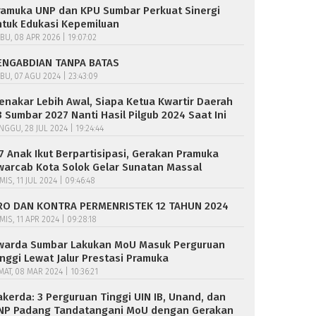
ramuka UNP dan KPU Sumbar Perkuat Sinergi
ntuk Edukasi Kepemiluan
BU, 08 APR 2026 | 19:07:02
ENGABDIAN TANPA BATAS
BU, 07 AGU 2024 | 23:43:09
enakar Lebih Awal, Siapa Ketua Kwartir Daerah
3 Sumbar 2027 Nanti Hasil Pilgub 2024 Saat Ini
NGGU, 28 JUL 2024 | 19:24:44
17 Anak Ikut Berpartisipasi, Gerakan Pramuka
warcab Kota Solok Gelar Sunatan Massal
MIS, 11 JUL 2024 | 09:46:48
RO DAN KONTRA PERMENRISTEK 12 TAHUN 2024
MIS, 11 APR 2024 | 09:28:18
warda Sumbar Lakukan MoU Masuk Perguruan
inggi Lewat Jalur Prestasi Pramuka
MAT, 08 MAR 2024 | 10:36:21
akerda: 3 Perguruan Tinggi UIN IB, Unand, dan
NP Padang Tandatangani MoU dengan Gerakan