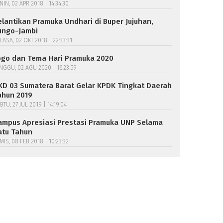
NIN, 02 APR 2018 | 14:34:30
elantikan Pramuka Undhari di Buper Jujuhan,
ungo-Jambi
LASA, 02 OKT 2018 | 22:33:31
ogo dan Tema Hari Pramuka 2020
NGGU, 02 AGU 2020 | 16:23:59
KD 03 Sumatera Barat Gelar KPDK Tingkat Daerah
ahun 2019
BTU, 27 JUL 2019 | 14:19:04
ampus Apresiasi Prestasi Pramuka UNP Selama
atu Tahun
MIS, 08 FEB 2018 | 10:23:32