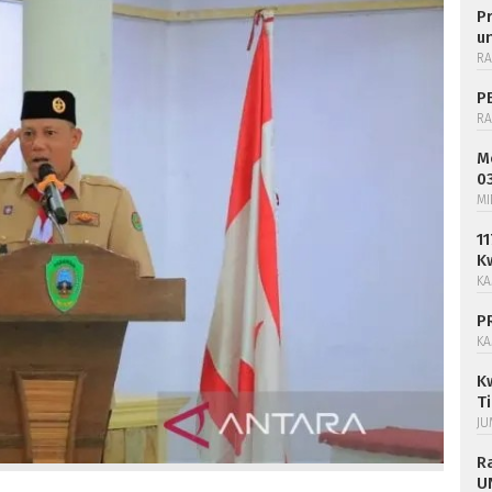
P
u
RA
P
RA
M
0
MI
1
K
KA
P
KA
K
T
JU
R
U