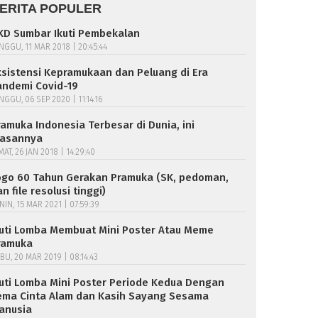
ERITA POPULER
KD Sumbar Ikuti Pembekalan
NGGU, 11 MAR 2018 | 20:45:44
ksistensi Kepramukaan dan Peluang di Era
andemi Covid-19
NGGU, 06 SEP 2020 | 11:14:16
ramuka Indonesia Terbesar di Dunia, ini
lasannya
MAT, 26 JAN 2018 | 14:29:40
ogo 60 Tahun Gerakan Pramuka (SK, pedoman,
n file resolusi tinggi)
NIN, 15 MAR 2021 | 07:59:39
kuti Lomba Membuat Mini Poster Atau Meme
ramuka
BU, 20 MAR 2019 | 08:14:43
kuti Lomba Mini Poster Periode Kedua Dengan
ema Cinta Alam dan Kasih Sayang Sesama
anusia