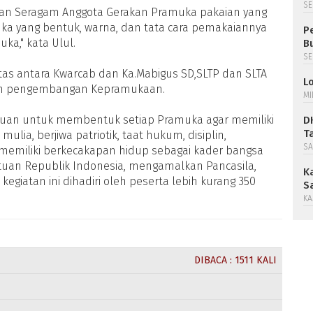
SE
an Seragam Anggota Gerakan Pramuka pakaian yang
a yang bentuk, warna, dan tata cara pemakaiannya
P
ka," kata Ulul.
B
SE
sitas antara Kwarcab dan Ka.Mabigus SD,SLTP dan SLTA
L
an pengembangan Kepramukaan.
MI
ujuan untuk membentuk setiap Pramuka agar memiliki
D
T
lia, berjiwa patriotik, taat hukum, disiplin,
SA
an memiliki berkecakapan hidup sebagai kader bangsa
an Republik Indonesia, mengamalkan Pancasila,
K
egiatan ini dihadiri oleh peserta lebih kurang 350
S
KA
DIBACA : 1511 KALI