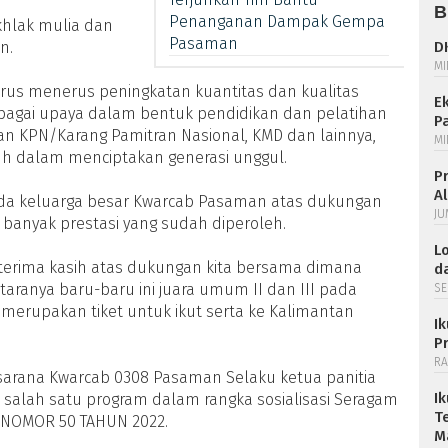
B
Penanganan Dampak Gempa
khlak mulia dan
Pasaman
n.
D
MI
erus menerus peningkatan kuantitas dan kualitas
E
agai upaya dalam bentuk pendidikan dan pelatihan
P
tan KPN/Karang Pamitran Nasional, KMD dan lainnya,
MI
h dalam menciptakan generasi unggul.
P
A
ada keluarga besar Kwarcab Pasaman atas dukungan
JU
banyak prestasi yang sudah diperoleh.
L
terima kasih atas dukungan kita bersama dimana
da
taranya baru-baru ini juara umum II dan III pada
SE
 merupakan tiket untuk ikut serta ke Kalimantan
I
P
RA
rasarana Kwarcab 0308 Pasaman Selaku ketua panitia
I
h salah satu program dalam rangka sosialisasi Seragam
T
NOMOR 50 TAHUN 2022.
M