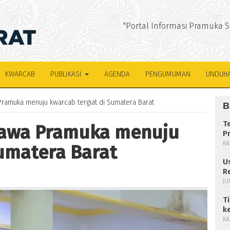
"Portal Informasi Pramuka 
KWARCAB
PUBLIKASI
AGENDA
PENGUMUMAN
UNDUH
ramuka menuju kwarcab tergiat di Sumatera Barat
B
T
bawa Pramuka menuju
P
KA
Sumatera Barat
U
R
JU
T
k
KA