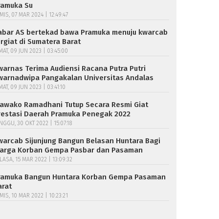
ramuka Su
MIS, 07 MAR 2024 | 12:49:47
abar AS bertekad bawa Pramuka menuju kwarcab
ergiat di Sumatera Barat
MAT, 09 JUN 2023 | 03:45:00
warnas Terima Audiensi Racana Putra Putri
warnadwipa Pangakalan Universitas Andalas
MAT, 09 JUN 2023 | 03:41:10
awako Ramadhani Tutup Secara Resmi Giat
restasi Daerah Pramuka Penegak 2022
NGGU, 30 OKT 2022 | 15:07:18
warcab Sijunjung Bangun Belasan Huntara Bagi
arga Korban Gempa Pasbar dan Pasaman
LASA, 15 MAR 2022 | 13:09:32
ramuka Bangun Huntara Korban Gempa Pasaman
arat
MIS, 10 MAR 2022 | 10:23:21