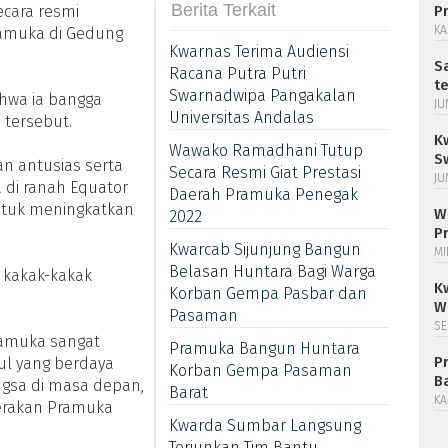
Berita Terkait
cara resmi
P
KA
ramuka di Gedung
Kwarnas Terima Audiensi
S
Racana Putra Putri
t
Swarnadwipa Pangakalan
hwa ia bangga
JU
Universitas Andalas
 tersebut.
K
Wawako Ramadhani Tutup
S
n antusias serta
Secara Resmi Giat Prestasi
JU
di ranah Equator
Daerah Pramuka Penegak
tuk meningkatkan
W
2022
P
Kwarcab Sijunjung Bangun
MI
Belasan Huntara Bagi Warga
 kakak-kakak
K
Korban Gempa Pasbar dan
W
Pasaman
SE
ramuka sangat
Pramuka Bangun Huntara
P
ul yang berdaya
Korban Gempa Pasaman
B
gsa di masa depan,
Barat
KA
Gerakan Pramuka
Kwarda Sumbar Langsung
Terjunkan Tim Bantu