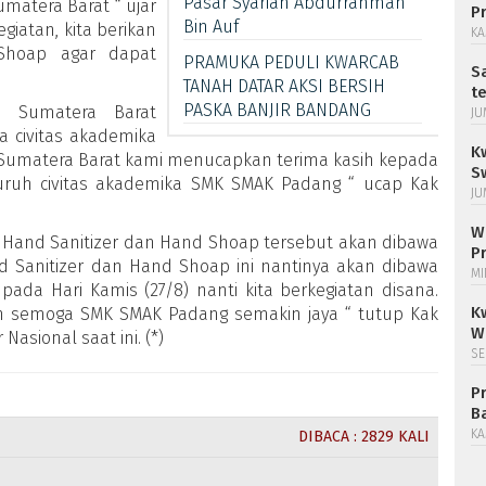
Pasar Syariah Abdurrahman
matera Barat “ ujar
P
Bin Auf
giatan, kita berikan
KA
Shoap agar dapat
PRAMUKA PEDULI KWARCAB
S
TANAH DATAR AKSI BERSIH
t
PASKA BANJIR BANDANG
a Sumatera Barat
JU
 civitas akademika
K
 Sumatera Barat kami menucapkan terima kasih kepada
S
luruh civitas akademika SMK SMAK Padang “ ucap Kak
JU
W
 Hand Sanitizer dan Hand Shoap tersebut akan dibawa
P
nd Sanitizer dan Hand Shoap ini nantinya akan dibawa
MI
pada Hari Kamis (27/8) nanti kita berkegiatan disana.
K
dan semoga SMK SMAK Padang semakin jaya “ tutup Kak
W
asional saat ini. (*)
SE
P
B
KA
DIBACA : 2829 KALI