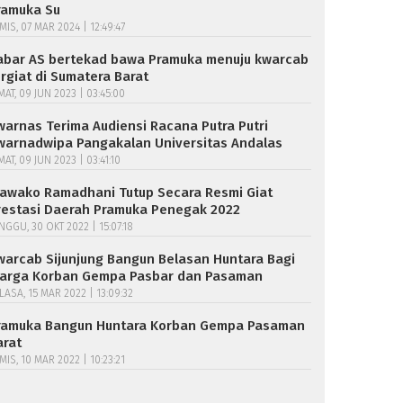
ramuka Su
MIS, 07 MAR 2024 | 12:49:47
abar AS bertekad bawa Pramuka menuju kwarcab
ergiat di Sumatera Barat
MAT, 09 JUN 2023 | 03:45:00
warnas Terima Audiensi Racana Putra Putri
warnadwipa Pangakalan Universitas Andalas
MAT, 09 JUN 2023 | 03:41:10
awako Ramadhani Tutup Secara Resmi Giat
restasi Daerah Pramuka Penegak 2022
NGGU, 30 OKT 2022 | 15:07:18
warcab Sijunjung Bangun Belasan Huntara Bagi
arga Korban Gempa Pasbar dan Pasaman
LASA, 15 MAR 2022 | 13:09:32
ramuka Bangun Huntara Korban Gempa Pasaman
arat
MIS, 10 MAR 2022 | 10:23:21