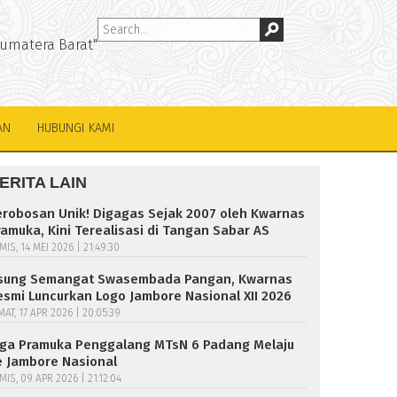
Sumatera Barat"
AN
HUBUNGI KAMI
ERITA LAIN
erobosan Unik! Digagas Sejak 2007 oleh Kwarnas
ramuka, Kini Terealisasi di Tangan Sabar AS
MIS, 14 MEI 2026 | 21:49:30
sung Semangat Swasembada Pangan, Kwarnas
esmi Luncurkan Logo Jambore Nasional XII 2026
MAT, 17 APR 2026 | 20:05:39
iga Pramuka Penggalang MTsN 6 Padang Melaju
e Jambore Nasional
MIS, 09 APR 2026 | 21:12:04