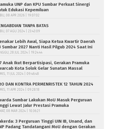
ramuka UNP dan KPU Sumbar Perkuat Sinergi
ntuk Edukasi Kepemiluan
BU, 08 APR 2026 | 19:07:02
ENGABDIAN TANPA BATAS
BU, 07 AGU 2024 | 23:43:09
enakar Lebih Awal, Siapa Ketua Kwartir Daerah
3 Sumbar 2027 Nanti Hasil Pilgub 2024 Saat Ini
NGGU, 28 JUL 2024 | 19:24:44
17 Anak Ikut Berpartisipasi, Gerakan Pramuka
warcab Kota Solok Gelar Sunatan Massal
MIS, 11 JUL 2024 | 09:46:48
RO DAN KONTRA PERMENRISTEK 12 TAHUN 2024
MIS, 11 APR 2024 | 09:28:18
warda Sumbar Lakukan MoU Masuk Perguruan
inggi Lewat Jalur Prestasi Pramuka
MAT, 08 MAR 2024 | 10:36:21
akerda: 3 Perguruan Tinggi UIN IB, Unand, dan
NP Padang Tandatangani MoU dengan Gerakan