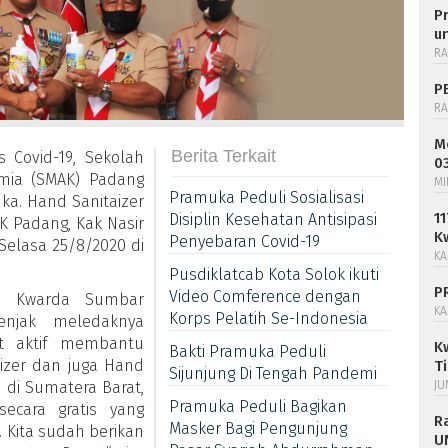
P
u
RA
P
RA
M
Berita Terkait
 Covid-19, Sekolah
0
imia (SMAK) Padang
MI
Pramuka Peduli Sosialisasi
ka. Hand Sanitaizer
1
Disiplin Kesehatan Antisipasi
 Padang, Kak Nasir
K
Penyebaran Covid-19
Selasa 25/8/2020 di
KA
Pusdiklatcab Kota Solok ikuti
P
Video Comference dengan
n Kwarda Sumbar
KA
Korps Pelatih Se-Indonesia
njak meledaknya
ut aktif membantu
K
Bakti Pramuka Peduli
izer dan juga Hand
T
Sijunjung Di Tengah Pandemi
 di Sumatera Barat,
JU
Pramuka Peduli Bagikan
ecara gratis yang
R
Masker Bagi Pengunjung
. Kita sudah berikan
U