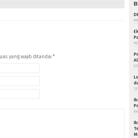
B
D
MI
E
P
MI
P
as yang wajib ditandai
*
A
JU
L
da
SE
I
P
RA
I
T
M