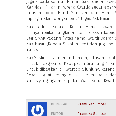
juga kepada seluruh Rumah Sakit daerah se-Su
Kak Nasir. “ Hari ini karena Kwarda sedang berke
ratusan botol Hand Sanitizer dan Hand 
dipergunakan dengan baik “ tegas Kak Nasir.
Kak Yulius selaku Ketua Harian Kward
menyampaikan ungkapan terima kasih kepada
SMK SMAK Padang. ” Atas nama Kwartir Daerah
Kak Nasir (Kepala Sekolah red) dan juga se
Yulius.
Kak Yuslius juga menambahkan, ratusan botol
untuk dibagikan di Kabupaten Sijunjung. “Ha
untuk dibagikan di Kwarcab Sijunjung, karena 
Sekali lagi kita mengucapkan terima kasih 
Yulius yang juga merupakan Wakil Ketua Kwartir N
DIUNGGAH
:
Pramuka Sumbar
EDITOR
:
Pramuka Sumbar