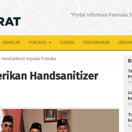
"Portal Informasi Pramuka 
KWARCAB
PUBLIKASI
AGENDA
PENGUMUMAN
UNDUH
 Handsanitizer Kepada Pramuka
B
T
rikan Handsanitizer
P
KA
U
R
JU
T
k
KA