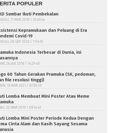
ERITA POPULER
KD Sumbar Ikuti Pembekalan
NGGU, 11 MAR 2018 | 20:45:44
ksistensi Kepramukaan dan Peluang di Era
andemi Covid-19
NGGU, 06 SEP 2020 | 11:14:16
ramuka Indonesia Terbesar di Dunia, ini
lasannya
MAT, 26 JAN 2018 | 14:29:40
ogo 60 Tahun Gerakan Pramuka (SK, pedoman,
n file resolusi tinggi)
NIN, 15 MAR 2021 | 07:59:39
kuti Lomba Membuat Mini Poster Atau Meme
ramuka
BU, 20 MAR 2019 | 08:14:43
kuti Lomba Mini Poster Periode Kedua Dengan
ema Cinta Alam dan Kasih Sayang Sesama
anusia