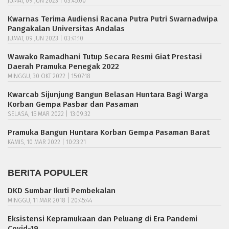
JUMAT, 09 JUN 2023 | 03:45:00
Kwarnas Terima Audiensi Racana Putra Putri Swarnadwipa
Pangakalan Universitas Andalas
JUMAT, 09 JUN 2023 | 03:41:10
Wawako Ramadhani Tutup Secara Resmi Giat Prestasi
Daerah Pramuka Penegak 2022
MINGGU, 30 OKT 2022 | 15:07:18
Kwarcab Sijunjung Bangun Belasan Huntara Bagi Warga
Korban Gempa Pasbar dan Pasaman
SELASA, 15 MAR 2022 | 13:09:32
Pramuka Bangun Huntara Korban Gempa Pasaman Barat
KAMIS, 10 MAR 2022 | 10:23:21
BERITA POPULER
DKD Sumbar Ikuti Pembekalan
MINGGU, 11 MAR 2018 | 20:45:44
Eksistensi Kepramukaan dan Peluang di Era Pandemi
Covid-19